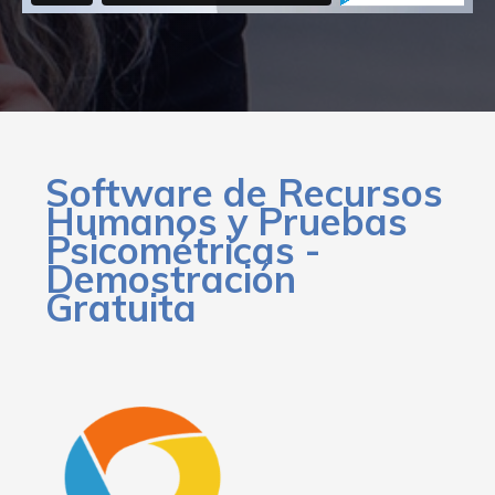
Software de Recursos
Humanos y Pruebas
Psicométricas -
Demostración
Gratuita